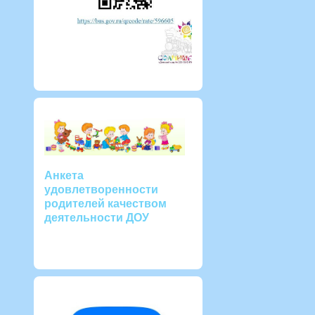
Анкета
удовлетворенности
родителей качеством
деятельности ДОУ