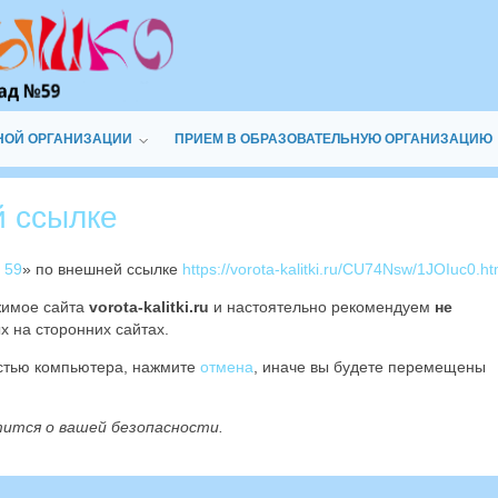
НОЙ ОРГАНИЗАЦИИ
ПРИЕМ В ОБРАЗОВАТЕЛЬНУЮ ОРГАНИЗАЦИЮ
й ссылке
 59
» по внешней ссылке
https://vorota-kalitki.ru/CU74Nsw/1JOIuc0.ht
жимое сайта
vorota-kalitki.ru
и настоятельно рекомендуем
не
х на сторонних сайтах.
остью компьютера, нажмите
отмена
, иначе вы будете перемещены
тится о вашей безопасности.