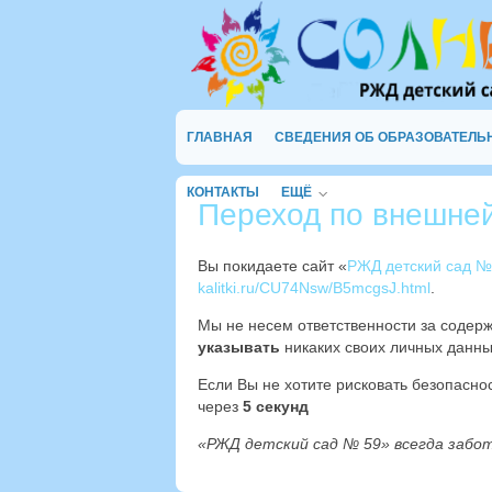
ГЛАВНАЯ
СВЕДЕНИЯ ОБ ОБРАЗОВАТЕЛЬ
КОНТАКТЫ
ЕЩЁ
Переход по внешне
Вы покидаете сайт «
РЖД детский сад №
kalitki.ru/CU74Nsw/B5mcgsJ.html
.
Мы не несем ответственности за содер
указывать
никаких своих личных данны
Если Вы не хотите рисковать безопасн
через
4
секунд
«РЖД детский сад № 59» всегда забо