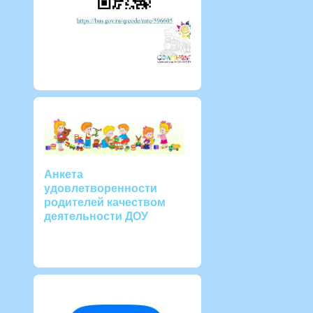
Анкета
удовлетворенности
родителей качеством
деятельности ДОУ