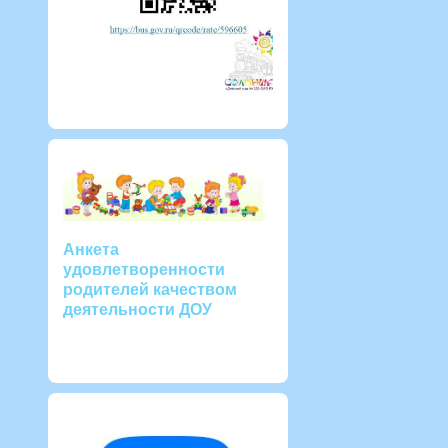
Анкета
удовлетворенности
родителей качеством
деятельности ДОУ