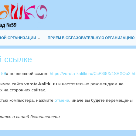
НОЙ ОРГАНИЗАЦИИ
ПРИЕМ В ОБРАЗОВАТЕЛЬНУЮ ОРГАНИЗАЦИЮ
й ссылке
 59
» по внешней ссылке
https://vorota-kalitki.ru/CcP3t8X/4SRXOo2.h
жимое сайта
vorota-kalitki.ru
и настоятельно рекомендуем
не
х на сторонних сайтах.
остью компьютера, нажмите
отмена
, иначе вы будете перемещены
тится о вашей безопасности.