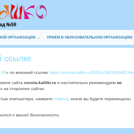
НОЙ ОРГАНИЗАЦИИ
ПРИЕМ В ОБРАЗОВАТЕЛЬНУЮ ОРГАНИЗАЦИЮ
й ссылке
 59
» по внешней ссылке
https://vorota-kalitki.ru/D15vLS5/2j41M8J.ht
жимое сайта
vorota-kalitki.ru
и настоятельно рекомендуем
не
х на сторонних сайтах.
остью компьютера, нажмите
отмена
, иначе вы будете перемещены
тится о вашей безопасности.