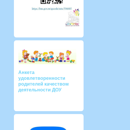
Анкета
удовлетворенности
родителей качеством
деятельности ДОУ