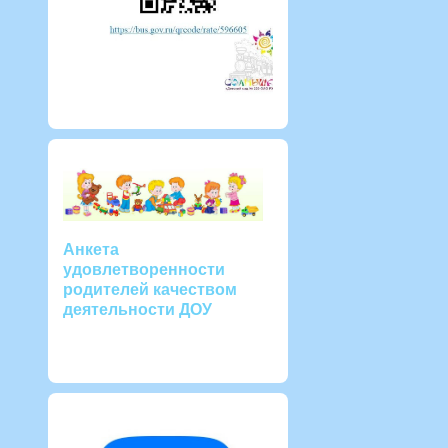
Анкета
удовлетворенности
родителей качеством
деятельности ДОУ