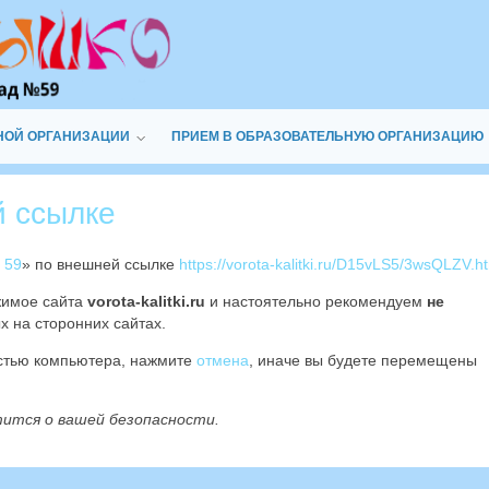
НОЙ ОРГАНИЗАЦИИ
ПРИЕМ В ОБРАЗОВАТЕЛЬНУЮ ОРГАНИЗАЦИЮ
й ссылке
 59
» по внешней ссылке
https://vorota-kalitki.ru/D15vLS5/3wsQLZV.h
жимое сайта
vorota-kalitki.ru
и настоятельно рекомендуем
не
х на сторонних сайтах.
остью компьютера, нажмите
отмена
, иначе вы будете перемещены
тится о вашей безопасности.