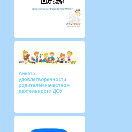
Анкета
удовлетворенности
родителей качеством
деятельности ДОУ