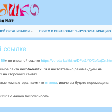
НОЙ ОРГАНИЗАЦИИ
ПРИЕМ В ОБРАЗОВАТЕЛЬНУЮ ОРГАНИЗАЦИЮ
й ссылке
 59
» по внешней ссылке
https://vorota-kalitki.ru/DFet1YO/2oNxjCn.ht
жимое сайта
vorota-kalitki.ru
и настоятельно рекомендуем
не
х на сторонних сайтах.
остью компьютера, нажмите
отмена
, иначе вы будете перемещены
тится о вашей безопасности.