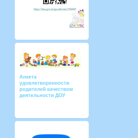
Анкета
удовлетворенности
родителей качеством
деятельности ДОУ