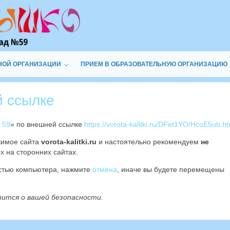
НОЙ ОРГАНИЗАЦИИ
ПРИЕМ В ОБРАЗОВАТЕЛЬНУЮ ОРГАНИЗАЦИЮ
й ссылке
 59
» по внешней ссылке
https://vorota-kalitki.ru/DFet1YO/HcoE5ub.ht
жимое сайта
vorota-kalitki.ru
и настоятельно рекомендуем
не
х на сторонних сайтах.
остью компьютера, нажмите
отмена
, иначе вы будете перемещены
тится о вашей безопасности.