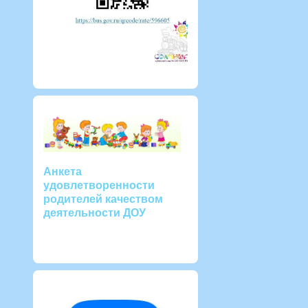
Анкета
удовлетворенности
родителей качеством
деятельности ДОУ