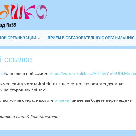
НОЙ ОРГАНИЗАЦИИ
ПРИЕМ В ОБРАЗОВАТЕЛЬНУЮ ОРГАНИЗАЦИЮ
й ссылке
 59
» по внешней ссылке
https://vorota-kalitki.ru/FH35vYa/0tUDkMn.ht
жимое сайта
vorota-kalitki.ru
и настоятельно рекомендуем
не
х на сторонних сайтах.
остью компьютера, нажмите
отмена
, иначе вы будете перемещены
тится о вашей безопасности.