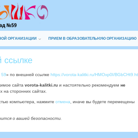
НОЙ ОРГАНИЗАЦИИ
ПРИЕМ В ОБРАЗОВАТЕЛЬНУЮ ОРГАНИЗАЦИЮ
й ссылке
 59
» по внешней ссылке
https://vorota-kalitki.ru/HMOxp0I/BGbCHt9.h
жимое сайта
vorota-kalitki.ru
и настоятельно рекомендуем
не
х на сторонних сайтах.
остью компьютера, нажмите
отмена
, иначе вы будете перемещены
тится о вашей безопасности.