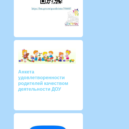
Анкета
удовлетворенности
родителей качеством
деятельности ДОУ