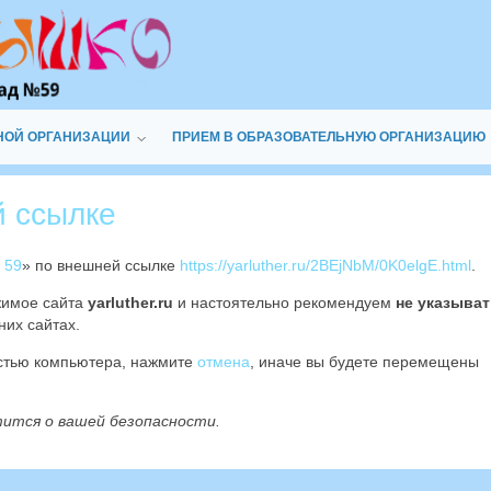
НОЙ ОРГАНИЗАЦИИ
ПРИЕМ В ОБРАЗОВАТЕЛЬНУЮ ОРГАНИЗАЦИЮ
й ссылке
 59
» по внешней ссылке
https://yarluther.ru/2BEjNbM/0K0elgE.html
.
жимое сайта
yarluther.ru
и настоятельно рекомендуем
не указыва
них сайтах.
остью компьютера, нажмите
отмена
, иначе вы будете перемещены
тится о вашей безопасности.