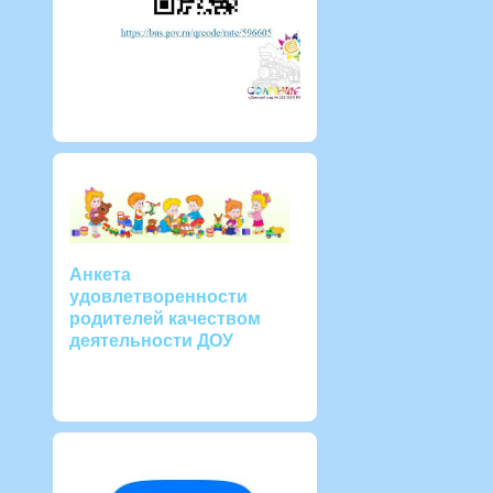
Анкета
удовлетворенности
родителей качеством
деятельности ДОУ