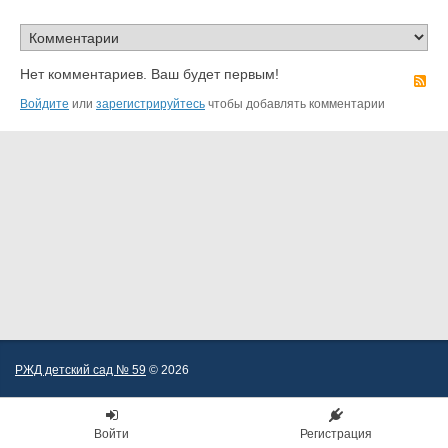
Нет комментариев. Ваш будет первым!
R
Войдите
или
зарегистрируйтесь
чтобы добавлять комментарии
РЖД детский сад № 59
© 2026
Войти
Регистрация