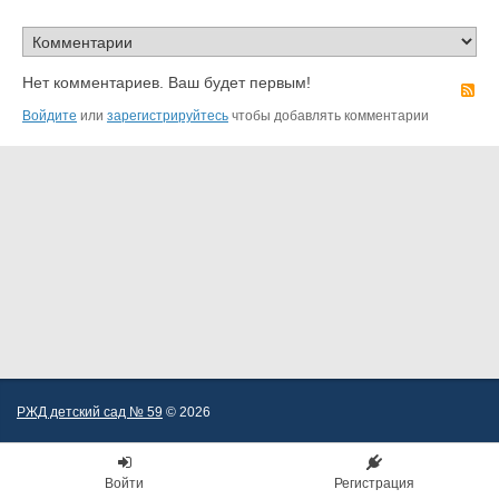
Нет комментариев. Ваш будет первым!
R
Войдите
или
зарегистрируйтесь
чтобы добавлять комментарии
РЖД детский сад № 59
© 2026
Войти
Регистрация