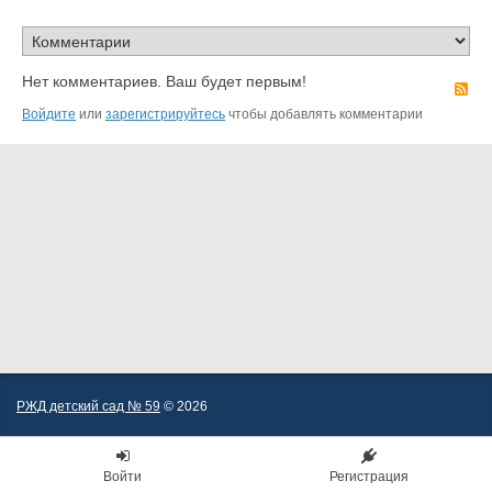
Нет комментариев. Ваш будет первым!
R
Войдите
или
зарегистрируйтесь
чтобы добавлять комментарии
РЖД детский сад № 59
© 2026
Войти
Регистрация