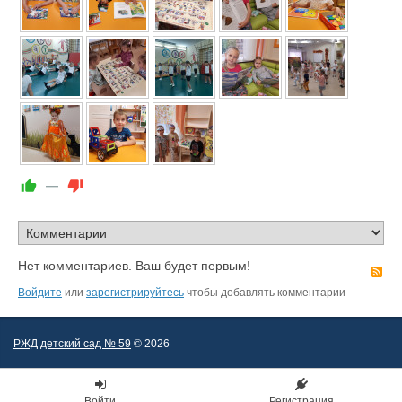
—
Нет комментариев. Ваш будет первым!
R
Войдите
или
зарегистрируйтесь
чтобы добавлять комментарии
РЖД детский сад № 59
© 2026
Войти
Регистрация