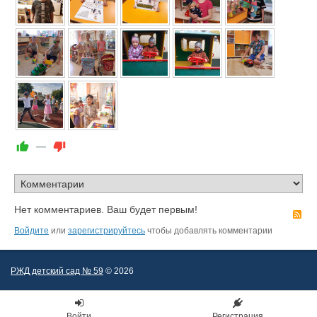
—
Нет комментариев. Ваш будет первым!
R
Войдите
или
зарегистрируйтесь
чтобы добавлять комментарии
РЖД детский сад № 59
© 2026
Войти
Регистрация