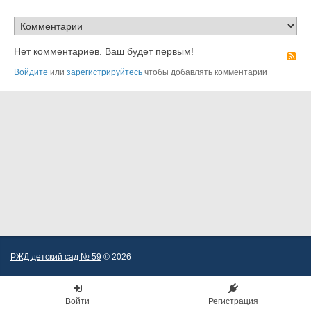
Нет комментариев. Ваш будет первым!
R
Войдите
или
зарегистрируйтесь
чтобы добавлять комментарии
РЖД детский сад № 59
© 2026
Войти
Регистрация