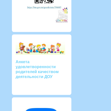
Анкета
удовлетворенности
родителей качеством
деятельности ДОУ