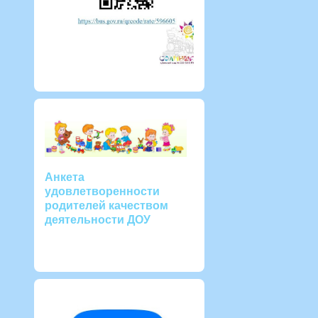
Анкета
удовлетворенности
родителей качеством
деятельности ДОУ