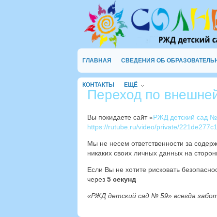
ГЛАВНАЯ
СВЕДЕНИЯ ОБ ОБРАЗОВАТЕЛЬ
КОНТАКТЫ
ЕЩЁ
Переход по внешне
Вы покидаете сайт «
РЖД детский сад №
https://rutube.ru/video/private/221
Мы не несем ответственности за содер
никаких своих личных данных на сторон
Если Вы не хотите рисковать безопасн
через
4
секунд
«РЖД детский сад № 59» всегда забо