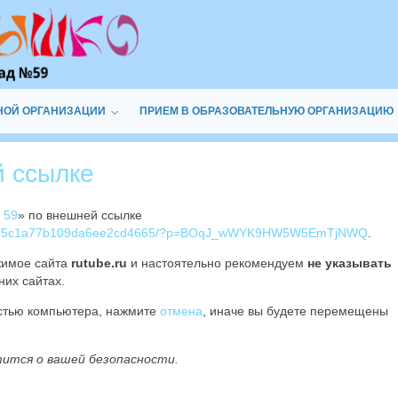
НОЙ ОРГАНИЗАЦИИ
ПРИЕМ В ОБРАЗОВАТЕЛЬНУЮ ОРГАНИЗАЦИЮ
й ссылке
 59
» по внешней ссылке
de277c15c1a77b109da6ee2cd4665/?p=BOqJ_wWYK9HW5W5EmTjNWQ
.
жимое сайта
rutube.ru
и настоятельно рекомендуем
не указывать
них сайтах.
остью компьютера, нажмите
отмена
, иначе вы будете перемещены
тится о вашей безопасности.