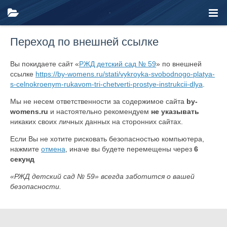
Переход по внешней ссылке
Вы покидаете сайт «
РЖД детский сад № 59
» по внешней
ссылке
https://by-womens.ru/stati/vykroyka-svobodnogo-platya-
s-celnokroenym-rukavom-tri-chetverti-prostye-instrukcii-dlya
.
Мы не несем ответственности за содержимое сайта
by-
womens.ru
и настоятельно рекомендуем
не указывать
никаких своих личных данных на сторонних сайтах.
Если Вы не хотите рисковать безопасностью компьютера,
нажмите
отмена
, иначе вы будете перемещены через
6
секунд
«РЖД детский сад № 59» всегда заботится о вашей
безопасности.