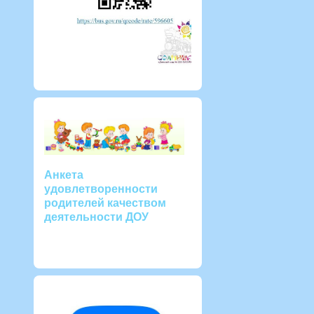
Анкета
удовлетворенности
родителей качеством
деятельности ДОУ