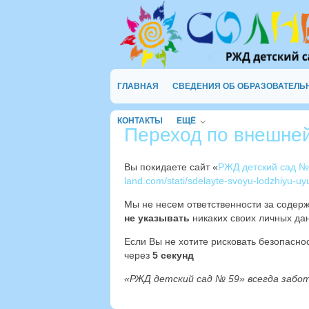
ГЛАВНАЯ
СВЕДЕНИЯ ОБ ОБРАЗОВАТЕЛЬ
КОНТАКТЫ
ЕЩЁ
Переход по внешне
Вы покидаете сайт «
РЖД детский сад №
land.com/stati/sdelayte-svoyu-lodzhiyu-uy
Мы не несем ответственности за содер
не указывать
никаких своих личных дан
Если Вы не хотите рисковать безопасн
через
5
секунд
«РЖД детский сад № 59» всегда забо