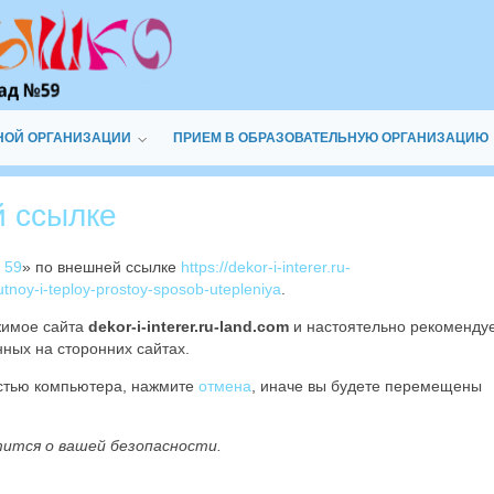
НОЙ ОРГАНИЗАЦИИ
ПРИЕМ В ОБРАЗОВАТЕЛЬНУЮ ОРГАНИЗАЦИЮ
й ссылке
 59
» по внешней ссылке
https://dekor-i-interer.ru-
utnoy-i-teploy-prostoy-sposob-utepleniya
.
жимое сайта
dekor-i-interer.ru-land.com
и настоятельно рекоменду
ных на сторонних сайтах.
остью компьютера, нажмите
отмена
, иначе вы будете перемещены
тится о вашей безопасности.