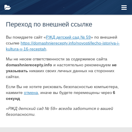
Переход по внешней ссылке
Вы покидаете сайт «
РЖД детский сад № 59
» по внешней
ссылке
https://domashnierecepty.info/novosti/lecho-istoriya-i-
kultura-v-16-receptah
.
Мы не несем ответственности за содержимое сайта
domashnierecepty.info
и настоятельно рекомендуем
не
указывать
никаких своих личных данных на сторонних
сайтах.
Если Вы не хотите рисковать безопасностью компьютера,
нажмите
отмена
, иначе вы будете перемещены через
6
секунд
«РЖД детский сад № 59» всегда заботится о вашей
безопасности.