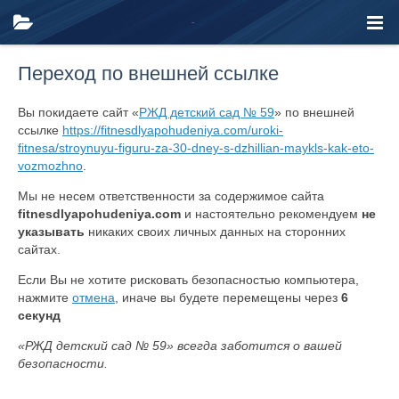
Переход по внешней ссылке
Вы покидаете сайт «
РЖД детский сад № 59
» по внешней
ссылке
https://fitnesdlyapohudeniya.com/uroki-
fitnesa/stroynuyu-figuru-za-30-dney-s-dzhillian-maykls-kak-eto-
vozmozhno
.
Мы не несем ответственности за содержимое сайта
fitnesdlyapohudeniya.com
и настоятельно рекомендуем
не
указывать
никаких своих личных данных на сторонних
сайтах.
Если Вы не хотите рисковать безопасностью компьютера,
нажмите
отмена
, иначе вы будете перемещены через
6
секунд
«РЖД детский сад № 59» всегда заботится о вашей
безопасности.