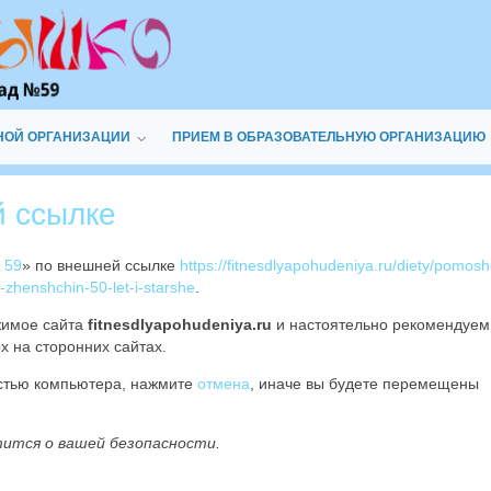
НОЙ ОРГАНИЗАЦИИ
ПРИЕМ В ОБРАЗОВАТЕЛЬНУЮ ОРГАНИЗАЦИЮ
й ссылке
 59
» по внешней ссылке
https://fitnesdlyapohudeniya.ru/diety/pomosh
a-zhenshchin-50-let-i-starshe
.
жимое сайта
fitnesdlyapohudeniya.ru
и настоятельно рекомендуе
х на сторонних сайтах.
остью компьютера, нажмите
отмена
, иначе вы будете перемещены
тится о вашей безопасности.