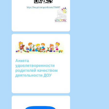
Анкета
удовлетворенности
родителей качеством
деятельности ДОУ