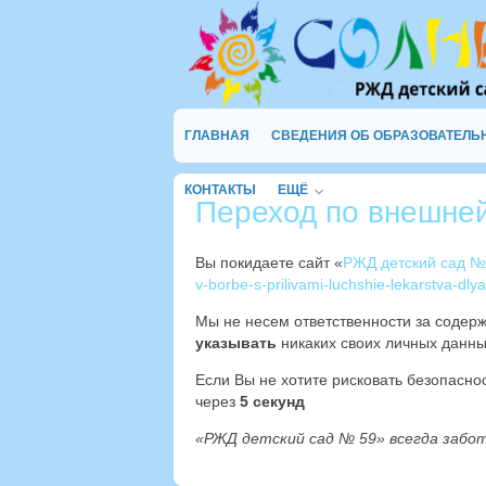
ГЛАВНАЯ
СВЕДЕНИЯ ОБ ОБРАЗОВАТЕЛЬ
КОНТАКТЫ
ЕЩЁ
Переход по внешне
Вы покидаете сайт «
РЖД детский сад №
v-borbe-s-prilivami-luchshie-lekarstva-dly
Мы не несем ответственности за содер
указывать
никаких своих личных данны
Если Вы не хотите рисковать безопасн
через
4
секунд
«РЖД детский сад № 59» всегда забо