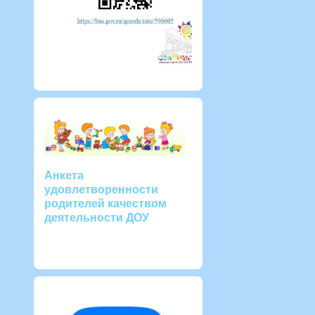
Анкета
удовлетворенности
родителей качеством
деятельности ДОУ