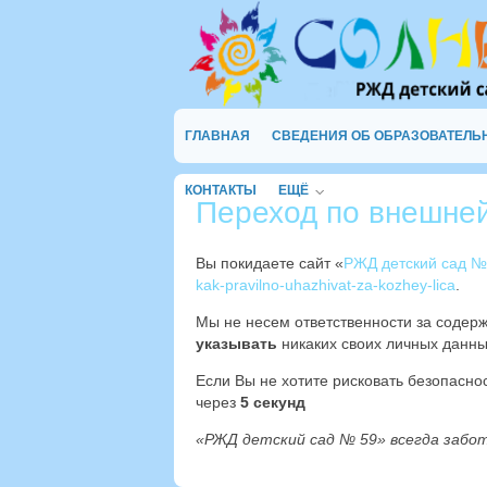
ГЛАВНАЯ
СВЕДЕНИЯ ОБ ОБРАЗОВАТЕЛЬ
КОНТАКТЫ
ЕЩЁ
Переход по внешне
Вы покидаете сайт «
РЖД детский сад №
kak-pravilno-uhazhivat-za-kozhey-lica
.
Мы не несем ответственности за содер
указывать
никаких своих личных данны
Если Вы не хотите рисковать безопасн
через
5
секунд
«РЖД детский сад № 59» всегда забо