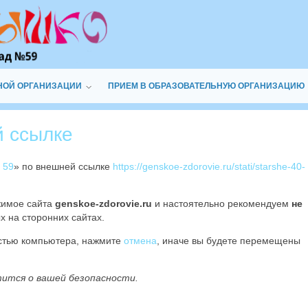
НОЙ ОРГАНИЗАЦИИ
ПРИЕМ В ОБРАЗОВАТЕЛЬНУЮ ОРГАНИЗАЦИЮ
й ссылке
 59
» по внешней ссылке
https://genskoe-zdorovie.ru/stati/starshe-40-
жимое сайта
genskoe-zdorovie.ru
и настоятельно рекомендуем
не
х на сторонних сайтах.
остью компьютера, нажмите
отмена
, иначе вы будете перемещены
тится о вашей безопасности.