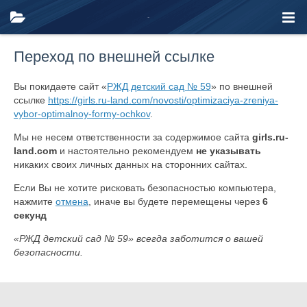
Переход по внешней ссылке
Вы покидаете сайт «
РЖД детский сад № 59
» по внешней
ссылке
https://girls.ru-land.com/novosti/optimizaciya-zreniya-
vybor-optimalnoy-formy-ochkov
.
Мы не несем ответственности за содержимое сайта
girls.ru-
land.com
и настоятельно рекомендуем
не указывать
никаких своих личных данных на сторонних сайтах.
Если Вы не хотите рисковать безопасностью компьютера,
нажмите
отмена
, иначе вы будете перемещены через
6
секунд
«РЖД детский сад № 59» всегда заботится о вашей
безопасности.