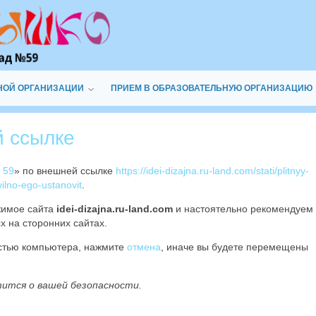
НОЙ ОРГАНИЗАЦИИ
ПРИЕМ В ОБРАЗОВАТЕЛЬНУЮ ОРГАНИЗАЦИЮ
й ссылке
 59
» по внешней ссылке
https://idei-dizajna.ru-land.com/stati/plitnyy-
lno-ego-ustanovit
.
жимое сайта
idei-dizajna.ru-land.com
и настоятельно рекомендуем
х на сторонних сайтах.
остью компьютера, нажмите
отмена
, иначе вы будете перемещены
тится о вашей безопасности.