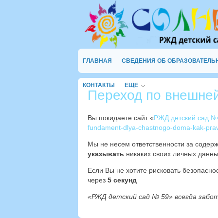
ГЛАВНАЯ
СВЕДЕНИЯ ОБ ОБРАЗОВАТЕЛЬ
КОНТАКТЫ
ЕЩЁ
Переход по внешне
Вы покидаете сайт «
РЖД детский сад №
fundament-dlya-chastnogo-doma-kak-pravi
Мы не несем ответственности за содер
указывать
никаких своих личных данны
Если Вы не хотите рисковать безопасн
через
4
секунд
«РЖД детский сад № 59» всегда забо