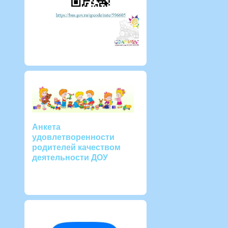
Анкета
удовлетворенности
родителей качеством
деятельности ДОУ