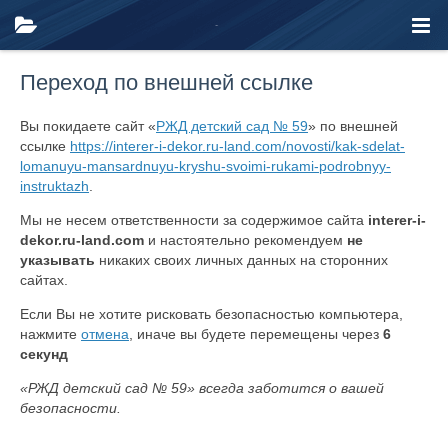
Переход по внешней ссылке
Вы покидаете сайт «
РЖД детский сад № 59
» по внешней
ссылке
https://interer-i-dekor.ru-land.com/novosti/kak-sdelat-
lomanuyu-mansardnuyu-kryshu-svoimi-rukami-podrobnyy-
instruktazh
.
Мы не несем ответственности за содержимое сайта
interer-i-
dekor.ru-land.com
и настоятельно рекомендуем
не
указывать
никаких своих личных данных на сторонних
сайтах.
Если Вы не хотите рисковать безопасностью компьютера,
нажмите
отмена
, иначе вы будете перемещены через
6
секунд
«РЖД детский сад № 59» всегда заботится о вашей
безопасности.