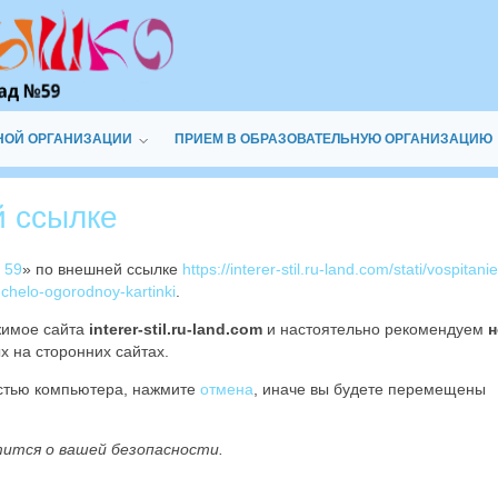
НОЙ ОРГАНИЗАЦИИ
ПРИЕМ В ОБРАЗОВАТЕЛЬНУЮ ОРГАНИЗАЦИЮ
й ссылке
 59
» по внешней ссылке
https://interer-stil.ru-land.com/stati/vospitani
chelo-ogorodnoy-kartinki
.
жимое сайта
interer-stil.ru-land.com
и настоятельно рекомендуем
н
х на сторонних сайтах.
остью компьютера, нажмите
отмена
, иначе вы будете перемещены
тится о вашей безопасности.