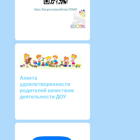
Анкета
удовлетворенности
родителей качеством
деятельности ДОУ