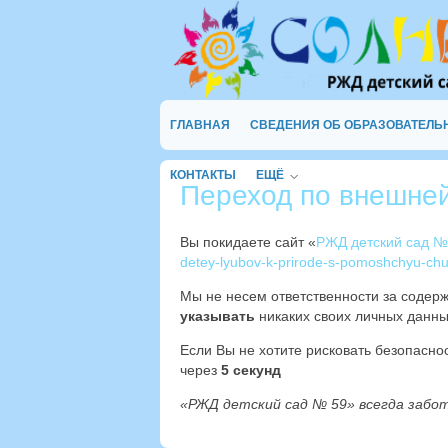
ГЛАВНАЯ
СВЕДЕНИЯ ОБ ОБРАЗОВАТЕЛЬ
КОНТАКТЫ
ЕЩЁ
Переход по внешне
Вы покидаете сайт «
РЖД детский сад №
detey-lyubov-k-prirode-s-pomoshchyu-chu
Мы не несем ответственности за содер
указывать
никаких своих личных данны
Если Вы не хотите рисковать безопасн
через
4
секунд
«РЖД детский сад № 59» всегда забо