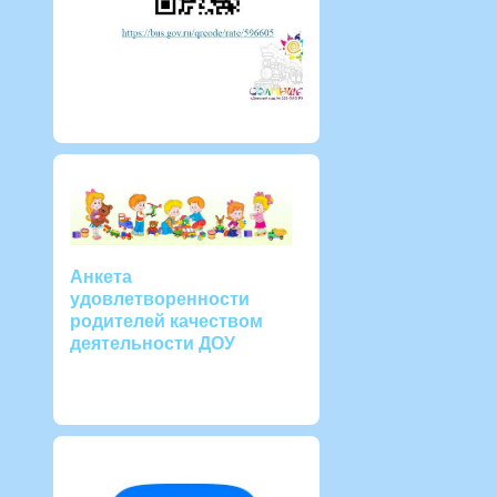
Анкета
удовлетворенности
родителей качеством
деятельности ДОУ