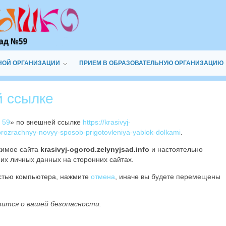
НОЙ ОРГАНИЗАЦИИ
ПРИЕМ В ОБРАЗОВАТЕЛЬНУЮ ОРГАНИЗАЦИЮ
й ссылке
 59
» по внешней ссылке
https://krasivyj-
-prozrachnyy-novyy-sposob-prigotovleniya-yablok-dolkami
.
жимое сайта
krasivyj-ogorod.zelynyjsad.info
и настоятельно
их личных данных на сторонних сайтах.
остью компьютера, нажмите
отмена
, иначе вы будете перемещены
тится о вашей безопасности.