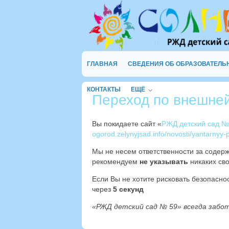
ГЛАВНАЯ
СВЕДЕНИЯ ОБ ОБРАЗОВАТЕЛЬ
КОНТАКТЫ
ЕЩЁ
Переход по внешне
Вы покидаете сайт «
РЖД детский сад №
ogorod.zelynyjsad.info/novosti/yantarnyy
Мы не несем ответственности за содер
рекомендуем
не указывать
никаких сво
Если Вы не хотите рисковать безопасн
через
4
секунд
«РЖД детский сад № 59» всегда забо