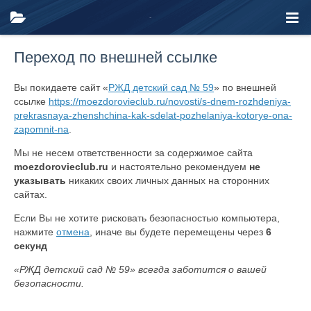
Переход по внешней ссылке
Вы покидаете сайт «
РЖД детский сад № 59
» по внешней
ссылке
https://moezdorovieclub.ru/novosti/s-dnem-rozhdeniya-
prekrasnaya-zhenshchina-kak-sdelat-pozhelaniya-kotorye-ona-
zapomnit-na
.
Мы не несем ответственности за содержимое сайта
moezdorovieclub.ru
и настоятельно рекомендуем
не
указывать
никаких своих личных данных на сторонних
сайтах.
Если Вы не хотите рисковать безопасностью компьютера,
нажмите
отмена
, иначе вы будете перемещены через
6
секунд
«РЖД детский сад № 59» всегда заботится о вашей
безопасности.