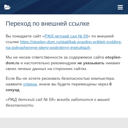
Переход по внешней ссылке
Вы покидаете сайт «
РЖД детский сад № 59
» по внешней
ссылке
https://otoplen-dom.ru/stati/kak-pravilno-prikleit-molding-
na-pokrashennye-steny-podrobnyy-instruktazh
.
Мы не несем ответственности за содержимое сайта
otoplen-
dom.ru
и настоятельно рекомендуем
не указывать
никаких
своих личных данных на сторонних сайтах.
Если Вы не хотите рисковать безопасностью компьютера,
нажмите
отмена
, иначе вы будете перемещены через
6
секунд
«РЖД детский сад № 59» всегда заботится о вашей
безопасности.