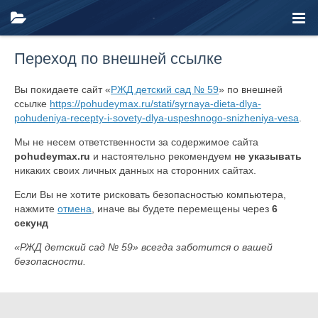
Переход по внешней ссылке
Вы покидаете сайт «
РЖД детский сад № 59
» по внешней
ссылке
https://pohudeymax.ru/stati/syrnaya-dieta-dlya-
pohudeniya-recepty-i-sovety-dlya-uspeshnogo-snizheniya-vesa
.
Мы не несем ответственности за содержимое сайта
pohudeymax.ru
и настоятельно рекомендуем
не указывать
никаких своих личных данных на сторонних сайтах.
Если Вы не хотите рисковать безопасностью компьютера,
нажмите
отмена
, иначе вы будете перемещены через
6
секунд
«РЖД детский сад № 59» всегда заботится о вашей
безопасности.