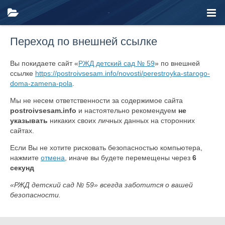
Переход по внешней ссылке
Вы покидаете сайт «
РЖД детский сад № 59
» по внешней
ссылке
https://postroivsesam.info/novosti/perestroyka-starogo-
doma-zamena-pola
.
Мы не несем ответственности за содержимое сайта
postroivsesam.info
и настоятельно рекомендуем
не
указывать
никаких своих личных данных на сторонних
сайтах.
Если Вы не хотите рисковать безопасностью компьютера,
нажмите
отмена
, иначе вы будете перемещены через
6
секунд
«РЖД детский сад № 59» всегда заботится о вашей
безопасности.