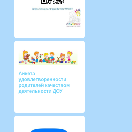
Анкета
удовлетворенности
родителей качеством
деятельности ДОУ