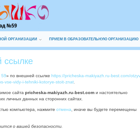
НОЙ ОРГАНИЗАЦИИ
ПРИЕМ В ОБРАЗОВАТЕЛЬНУЮ ОРГАНИЗАЦИЮ
й ссылке
 59
» по внешней ссылке
https://pricheska-makiyazh.ru-best.com/otzy
-vse-vidy-i-tehniki-kotorye-stoit-znat
.
жимое сайта
pricheska-makiyazh.ru-best.com
и настоятельно
их личных данных на сторонних сайтах.
остью компьютера, нажмите
отмена
, иначе вы будете перемещены
тится о вашей безопасности.