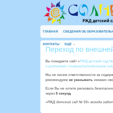
ГЛАВНАЯ
СВЕДЕНИЯ ОБ ОБРАЗОВАТЕЛЬ
КОНТАКТЫ
ЕЩЁ
Переход по внешне
Вы покидаете сайт «
РЖД детский сад №
o-pricheskah-i-makiyazhe/melirovanie-volos
Мы не несем ответственности за содер
рекомендуем
не указывать
никаких сво
Если Вы не хотите рисковать безопасн
через
5
секунд
«РЖД детский сад № 59» всегда забо