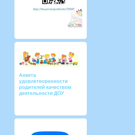
Анкета
удовлетворенности
родителей качеством
деятельности ДОУ