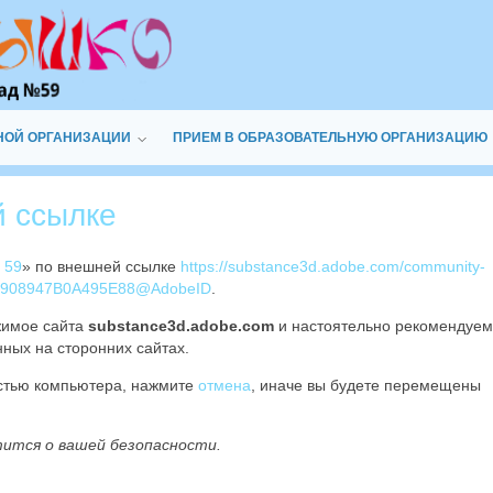
НОЙ ОРГАНИЗАЦИИ
ПРИЕМ В ОБРАЗОВАТЕЛЬНУЮ ОРГАНИЗАЦИЮ
й ссылке
 59
» по внешней ссылке
https://substance3d.adobe.com/community-
D76908947B0A495E88@AdobeID
.
жимое сайта
substance3d.adobe.com
и настоятельно рекомендуем
ных на сторонних сайтах.
остью компьютера, нажмите
отмена
, иначе вы будете перемещены
тится о вашей безопасности.