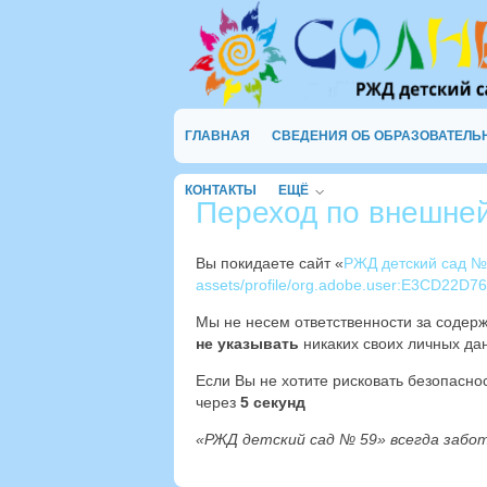
ГЛАВНАЯ
СВЕДЕНИЯ ОБ ОБРАЗОВАТЕЛЬ
КОНТАКТЫ
ЕЩЁ
Переход по внешне
Вы покидаете сайт «
РЖД детский сад №
assets/profile/org.adobe.user:E3CD22
Мы не несем ответственности за содер
не указывать
никаких своих личных дан
Если Вы не хотите рисковать безопасн
через
4
секунд
«РЖД детский сад № 59» всегда забо