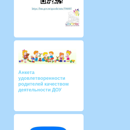
Анкета
удовлетворенности
родителей качеством
деятельности ДОУ