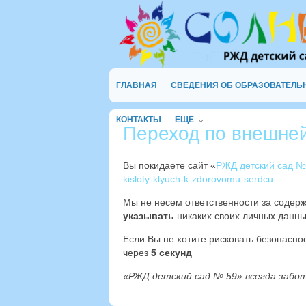
ГЛАВНАЯ
СВЕДЕНИЯ ОБ ОБРАЗОВАТЕЛЬ
КОНТАКТЫ
ЕЩЁ
Переход по внешне
Вы покидаете сайт «
РЖД детский сад №
kisloty-klyuch-k-zdorovomu-serdcu
.
Мы не несем ответственности за содер
указывать
никаких своих личных данны
Если Вы не хотите рисковать безопасн
через
4
секунд
«РЖД детский сад № 59» всегда забо