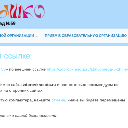
НОЙ ОРГАНИЗАЦИИ
ПРИЕМ В ОБРАЗОВАТЕЛЬНУЮ ОРГАНИЗАЦИЮ
й ссылке
 59
» по внешней ссылке
https://zdorovkrasota.ru/stati/omega-3-zhirn
жимое сайта
zdorovkrasota.ru
и настоятельно рекомендуем
не
х на сторонних сайтах.
остью компьютера, нажмите
отмена
, иначе вы будете перемещены
тится о вашей безопасности.