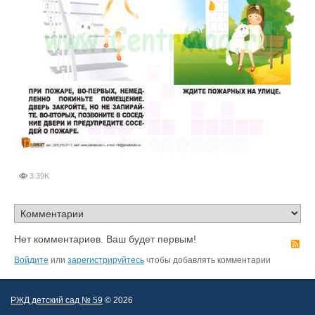
3.39K
Нет комментариев. Ваш будет первым!
R
Войдите
или
зарегистрируйтесь
чтобы добавлять комментарии
РЖД детский сад № 59
© 2026