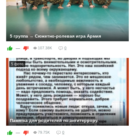
здоровыми. Ведь у здорового ребенка глаза горят
интересом ко всему окружающему, он улыбается, готов
играть, бегать, веселиться. Пусть ваш ребенок
занимается физкультурой не только в детском саду, но
и дома вместе с вами.
5 группа → Сюжетно-ролевая игра Армия
—
107.38K
0
5 фото
Памятка для родителей по антитеррору.
—
79.75K
0