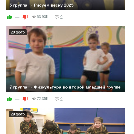
5 группа → Рисуем весну 2025
—
63.93K
0
20 фото
7 группа → Физкультура во второй младшей группе
Малыши второй младшей группы очень любят
заниматься физкультурой. Для данного вида
—
72.35K
0
деятельности в детском саду созданы все условия:
физкультурный зал, физкультурное оборудование,
спортивный инвентарь и др. На таких занятиях детей в
29 фото
игровой форме учат прыгать в длину, вверх, прыгать на
двух ногах, бегать, приседать, ползать, лазать по
гимнастической лестнице, бросать и ловить мячик и др..
Мы – взрослые очень хотим, чтобы наши дети были