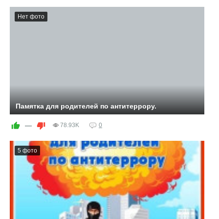
Нет фото
Памятка для родителей по антитеррору.
—
78.93K
0
5 фото