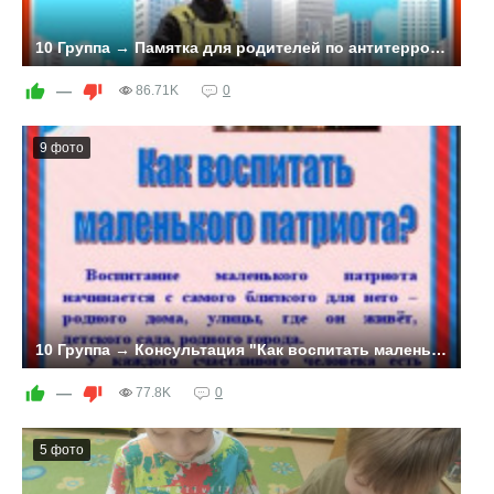
10 Группа → Памятка для родителей по антитеррору.
—
86.71K
0
9 фото
10 Группа → Консультация "Как воспитать маленького патриота"
—
77.8K
0
5 фото