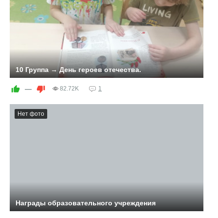
10 Группа → День героев отечества.
«Есть память, которой не будет забвенья,
—
82.72K
1
И слава, которой не будет конца…»
Нет фото
9 декабря наша страна отмечает День Героев
Отечества. В этот день чествуют Героев Советского
Союза, Героев Российской Федерации и кавалеров
ордена Святого Георгия и ордена Славы. В честь этой
даты мы провели с воспитанниками тематическое
занятия "Герои отечества", цель которых сформировать
у дошкольников чувства патриотизма, гордости и
уважения к воинам, защитникам Отечества. Мы
посмотрели презентацию "Герои отечества",
рассматрели иллюстрации с памятниками героев,
почитали книгу "Поклон победителям" С. Алексеев.
Награды образовательного учреждения
Дошколята усвоили, что герой – это тот, кто совершил