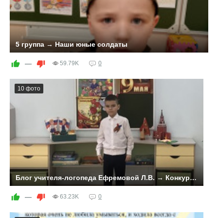
5 группа → Наши юные солдаты
—
59.79K
0
10 фото
Блог учителя-логопеда Ефремовой Л.В. → Конкурс чтецов к празднованию Дня Победы
Дети старшей логопедической группы №3 выучили и
достойно выступили на конкурсе чтецов, который был
—
63.23K
0
проведен в группе 22 апреля 2025 года.