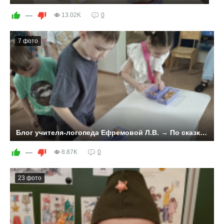
—
13.02K
0
7 фото
Блог учителя-логопеда Ефремовой Л.В. → По сказкам А.С,Пушкина
—
8.87K
0
23 фото