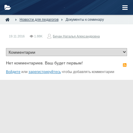
Новости для педагогов
Документы к семинару
19.11.2016
1.88K
Бичан Наталья Александровна
Нет комментариев. Ваш будет первым!
R
Войдите
или
зарегистрируйтесь
чтобы добавлять комментарии