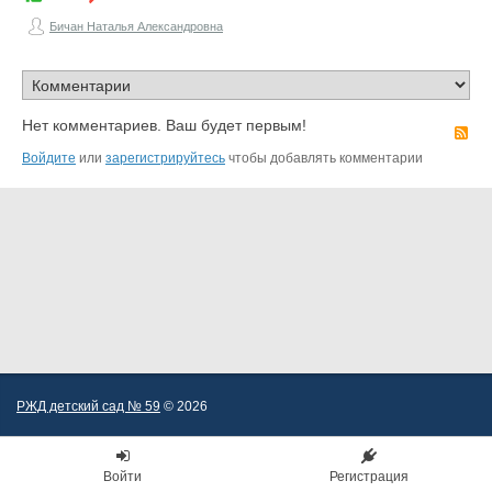
Бичан Наталья Александровна
Нет комментариев. Ваш будет первым!
R
Войдите
или
зарегистрируйтесь
чтобы добавлять комментарии
РЖД детский сад № 59
© 2026
Войти
Регистрация