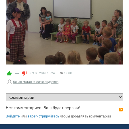
—
09.06.2016
18:24
1.86K
Бичан Наталья Александровна
Нет комментариев. Ваш будет первым!
R
Войдите
или
зарегистрируйтесь
чтобы добавлять комментарии