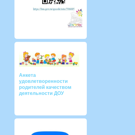
Анкета
удовлетворенности
родителей качеством
деятельности ДОУ