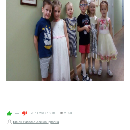
—
28.11.2017
16:18
2.39K
Бичан Наталья Александровна