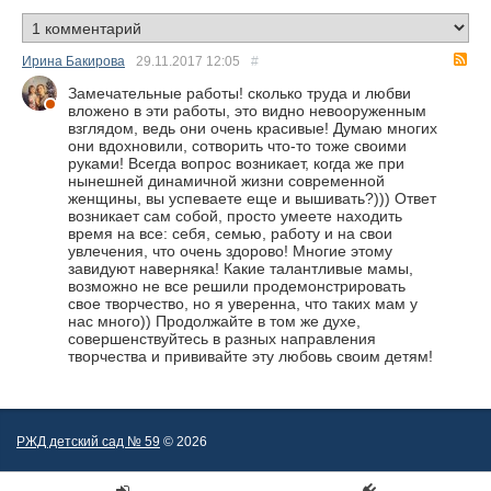
R
Ирина Бакирова
29.11.2017
12:05
#
Замечательные работы! сколько труда и любви
вложено в эти работы, это видно невооруженным
взглядом, ведь они очень красивые! Думаю многих
они вдохновили, сотворить что-то тоже своими
руками! Всегда вопрос возникает, когда же при
нынешней динамичной жизни современной
женщины, вы успеваете еще и вышивать?))) Ответ
возникает сам собой, просто умеете находить
время на все: себя, семью, работу и на свои
увлечения, что очень здорово! Многие этому
завидуют наверняка! Какие талантливые мамы,
возможно не все решили продемонстрировать
свое творчество, но я уверенна, что таких мам у
нас много)) Продолжайте в том же духе,
совершенствуйтесь в разных направления
творчества и прививайте эту любовь своим детям!
РЖД детский сад № 59
© 2026