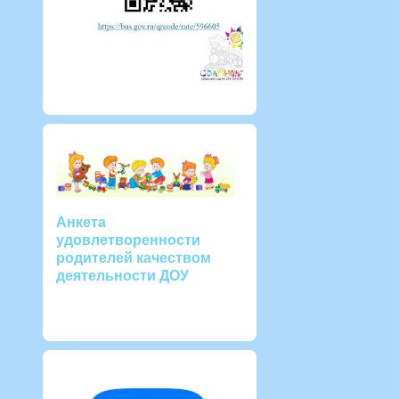
Анкета
удовлетворенности
родителей качеством
деятельности ДОУ