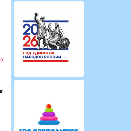
на
ли