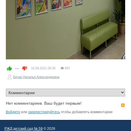
—
16.09.2021
09:35
897
Бичан Наталья Александровна
Нет комментариев. Ваш будет первым!
R
Войдите
или
зарегистрируйтесь
чтобы добавлять комментарии
РЖД детский сад № 59
© 2026