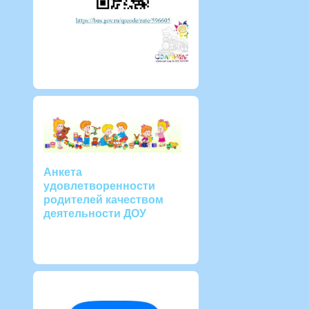
Анкета
удовлетворенности
родителей качеством
деятельности ДОУ