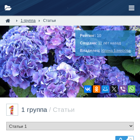
1 группа
Статьи
Рейтинг:
10
Создана:
11 лет назад
Владелец:
Ирина Бакирова
1 группа
/ Статьи
0