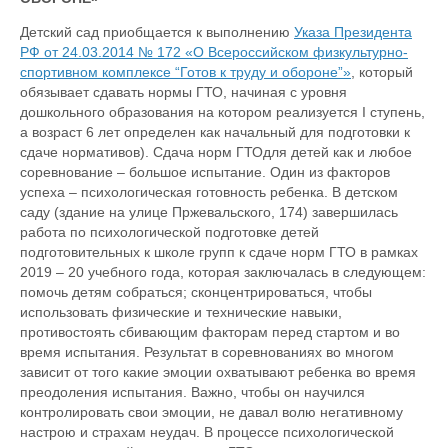
Детский сад приобщается к выполнению
Указа Президента
РФ от 24.03.2014 № 172 «О Всероссийском физкультурно-
спортивном комплексе “Готов к труду и обороне”»
, который
обязывает сдавать нормы ГТО, начиная с уровня
дошкольного образования на котором реализуется I ступень,
а возраст 6 лет определен как начальный для подготовки к
сдаче нормативов). Сдача норм ГТОдля детей как и любое
соревнование – большое испытание. Один из факторов
успеха – психологическая готовность ребенка. В детском
саду (здание на улице Пржевальского, 174) завершилась
работа по психологической подготовке детей
подготовительных к школе групп к сдаче норм ГТО в рамках
2019 – 20 учебного года, которая заключалась в следующем:
помочь детям собраться; сконцентрироваться, чтобы
использовать физические и технические навыки,
противостоять сбивающим факторам перед стартом и во
время испытания. Результат в соревнованиях во многом
зависит от того какие эмоции охватывают ребенка во время
преодоления испытания. Важно, чтобы он научился
контролировать свои эмоции, не давал волю негативному
настрою и страхам неудач. В процессе психологической