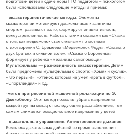
подготовки детей к сдаче норм ГТО педагогом – психологом
были использованы следующие методы и приемы:
-
сказкотерапевтические методы.
Элементы
сказкотерапии мотивируют дошкольников к занятиям
спортом, развивают волю, формируют инициативность,
целеустремленность. Работа с такими сказками как «Сказка
о том, как медвежонок стал сильным» по мотивам
стихотворения С. Еремеева «Медвежонок Федя», «Сказка о
двух братьях и сильной воле», «Сказка о Вороненке»
формирует у ребенка «механизм самопомощи»
Мультфильмы — разновидность сказкотерапии.
Детям
были предложены мультфильмы о спорте: «Хомяк и суслик»,
«Кто первый!», «Утенок, который не умел играть в футбол»,
«Спортландия» и т.д.
-метод прогрессивной мышечной релаксации по Э.
Джекобсону.
Этот метод позволил убрать напряжение
каждой группы мышц с последующим расслаблением, тем
самым снимается эмоциональное напряжение у детей
-
дыхательные упражнения. Антистрессовое дыхание.
Комплекс дыхательных действий во время выполнения
физических упражнений позволи детям укрепить нервно-