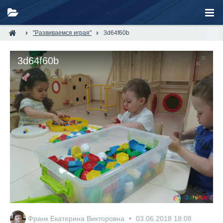
"Развиваемся играя"
3d64f60b
3d64f60b
Франк Екатерина Викторовна
03.06.2018
18:08