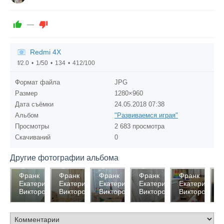
—
Redmi 4X
f/2.0
1/50
134
412/100
Формат файла
JPG
Размер
1280×960
Дата съёмки
24.05.2018
07:38
Альбом
"Развиваемся играя"
Просмотры
2 683 просмотра
Скачиваний
0
Другие фотографии альбома
2604
2511
2597
2576
2558
2
Франк
Франк
Франк
Франк
Франк
Ф
Екатерина
Екатерина
Екатерина
Екатерина
Екатерина
Е
0
0
0
0
0
Викторовна
Викторовна
Викторовна
Викторовна
Викторовна
В
0
0
0
0
0