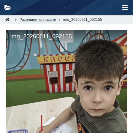
Разноцветные сказки
img_20260611_092155
img_20260611_092155